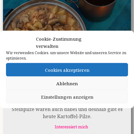
Cookie-Zustimmung
verwalten
Wir verwenden Cookies, um unsere Website und unseren Service zu
optimieren.
Kartoffel-Pilze
Cookies akzeptieren
astrid
5. Juni 2021
Ablehnen
Heute gab es Pilze im Wald! Pfifferlinge, soweit
Einstellungen anzeigen
ich nur sehen konnte! Ein Birkenpilz und zwei
Steinpilze waren auch dabei und deshalb gibt es
heute Kartoffel-Pilze.
Interessiert mich