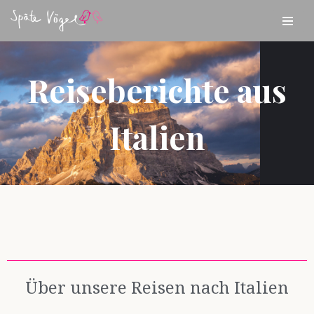
Zum
Inhalt
springen
Reiseberichte aus
Italien
Über unsere Reisen nach Italien