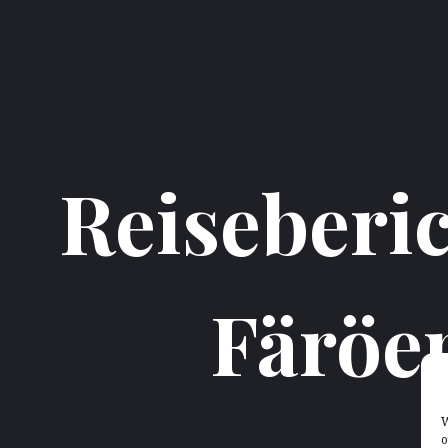
Reiseberi
Färöe
W
o