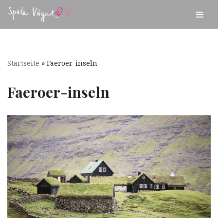
Zum
Inhalt
springen
Startseite
»
Faeroer-inseln
Faeroer-inseln