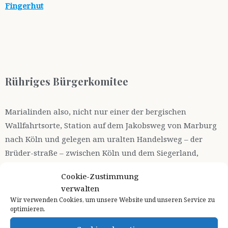
Fingerhut
Rühriges Bürgerkomitee
Marialinden also, nicht nur einer der bergischen
Wallfahrtsorte, Station auf dem Jakobsweg von Marburg
nach Köln und gelegen am uralten Handelsweg – der
Brüder-straße – zwischen Köln und dem Siegerland,
sondern auch Ausgangspunkt einiger feiner Wanderwege
Cookie-Zustimmung
– das ist heute unser Ziel. Die Luft ist lau, große
verwalten
gutmütige Wolkenschiffe ziehen über den blauen Himmel
Wir verwenden Cookies, um unsere Website und unseren Service zu
und meine Beine freuen sich auf viel Berg und Tal.
optimieren.