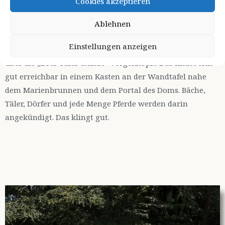
Cookies akzeptieren
Da trifft es sich, dass es in Marialinden ein rühriges
Bürgerkomitee gibt, das schon seit Jahren ein
Kleeblatt
Ablehnen
pflegt. Vier Wanderungen, die man mit Recht als
Einstellungen anzeigen
Geheimtipp bezeich-nen kann. Ich habe mir das Prospekt
über die „Drei-Täler-Runde“ vorgeknöpft. Das findet sich
gut erreichbar in einem Kasten an der Wandtafel nahe
dem Marienbrunnen und dem Portal des Doms. Bäche,
Täler, Dörfer und jede Menge Pferde werden darin
angekündigt. Das klingt gut.